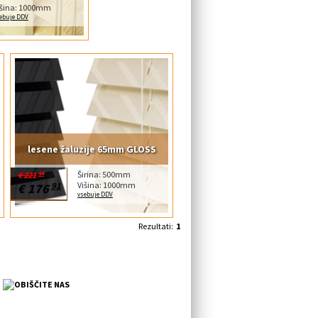
išina: 1000mm
ebuje DDV
lesene žaluzije 65mm GLOSS
Širina: 500mm
€ 221
14
Višina: 1000mm
€ 176
91
vsebuje DDV
Rezultati:
1