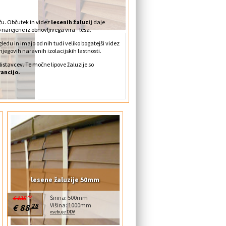
šču. Občutek in videz
lesenih žaluzij
daje
 narejene iz obnovljivega vira - lesa.
gledu in imajo od nih tudi veliko bogatejši videz
njegovih naravnih izolacijskih lastnosti.
listavcev. Te močne lipove žaluzije so
ancijo.
lesene žaluzije 50mm
Širina: 500mm
€ 135
82
Višina: 1000mm
€ 88
28
vsebuje DDV