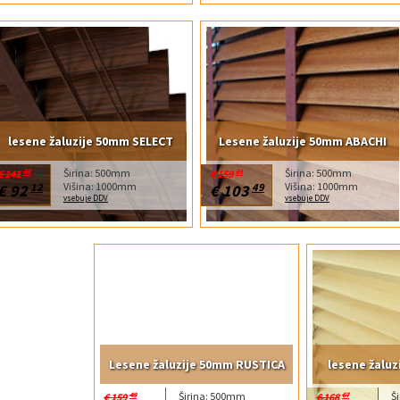
lesene žaluzije 50mm SELECT
Lesene žaluzije 50mm ABACHI
Širina: 500mm
Širina: 500mm
€ 141
73
€ 159
21
Višina: 1000mm
Višina: 1000mm
€ 92
12
€ 103
49
vsebuje DDV
vsebuje DDV
Lesene žaluzije 50mm RUSTICA
lesene žalu
Širina: 500mm
Š
€ 159
49
€ 168
67