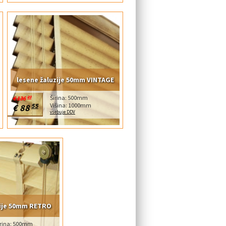
lesene žaluzije 50mm VINTAGE
Širina: 500mm
€ 136
23
Višina: 1000mm
€ 88
55
vsebuje DDV
zije 50mm RETRO
irina: 500mm