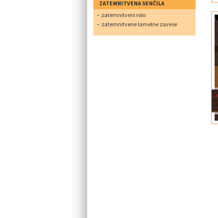
ZATEMNITVENA SENČILA
zatemnitveni rolo
zatemnitvene lamelne zavese