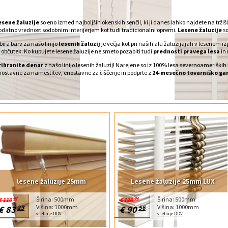
esene žaluzije
so eno izmed najboljših okenskih senčil, ki ji danes lahko najdete na trži
odatno vrednost sodobnim interijerjem kot tudi tradicionalni opremi.
Lesene žaluzije
so
bira barv za našo linijo
lesenih žaluzij
je večja kot pri naših alu žaluzijajah v lesenem iz
n občutek. Ko kupujete lesene žaluzije ne smeto pozabiti tudi
prednosti pravega lesa
in 
rihranite denar
z našo linijo lesenih žaluzij! Narejene so iz 100% lesa severnoameriških 
nostavne za namestitev, enostavne za čiščenje in podprte z
24-mesečno tovarniško gar
lesene žaluzije 25mm
Lesene žaluzije 25mm LUX
Širina: 500mm
Širina: 500mm
€ 110
97
€ 120
74
Višina: 1000mm
Višina: 1000mm
€ 83
23
€ 90
56
vsebuje DDV
vsebuje DDV