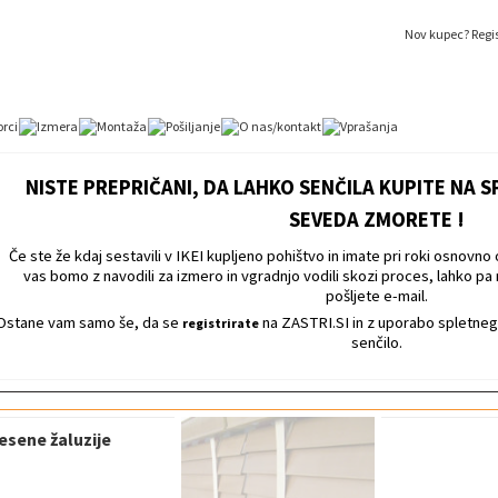
Nov kupec? Regist
NISTE PREPRIČANI, DA LAHKO SENČILA KUPITE NA S
SEVEDA ZMORETE !
Če ste že kdaj sestavili v IKEI kupljeno pohištvo in imate pri roki osnovno oro
vas bomo z navodili za izmero in vgradnjo vodili skozi proces, lahko pa 
pošljete e-mail.
Ostane vam samo še, da se
na ZASTRI.SI in z uporabo spletne
registrirate
senčilo.
esene žaluzije