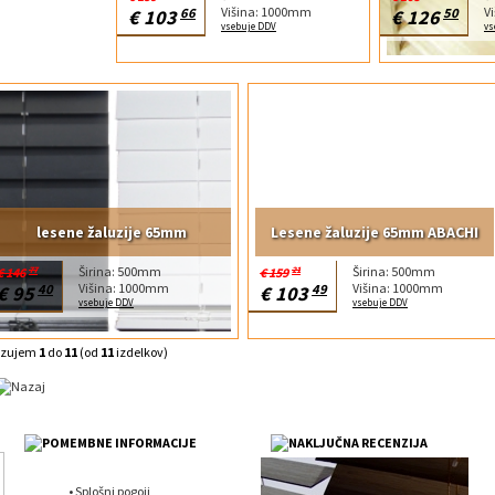
Višina: 1000mm
V
€ 103
66
€ 126
50
vsebuje DDV
vs
lesene žaluzije 65mm
Lesene žaluzije 65mm ABACHI
Širina: 500mm
Širina: 500mm
€ 146
77
€ 159
21
Višina: 1000mm
Višina: 1000mm
€ 95
40
€ 103
49
vsebuje DDV
vsebuje DDV
azujem
1
do
11
(od
11
izdelkov)
•
Splošni pogoji