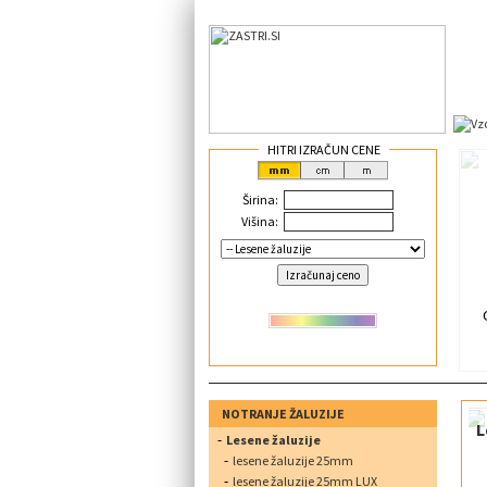
HITRI IZRAČUN CENE
Širina:
Višina:
NOTRANJE ŽALUZIJE
L
Lesene žaluzije
lesene žaluzije 25mm
lesene žaluzije 25mm LUX