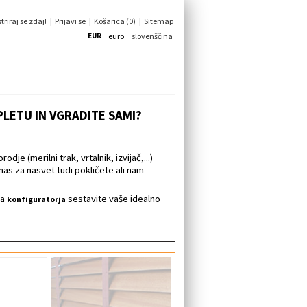
riraj se zdaj!
|
Prijavi se
|
Košarica (0)
|
Sitemap
EUR
euro
slovenščina
PLETU IN VGRADITE SAMI?
dje (merilni trak, vrtalnik, izvijač,...)
nas za nasvet tudi pokličete ali nam
ga
sestavite vaše idealno
konfiguratorja