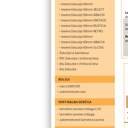
lesene žaluzije 50mm
lesene žaluzije 50mm SELECT
L
lesene žaluzije 50mm ABACHI
d
lesene žaluzije 50mm VINTAGE
Iz
lesene žaluzije 50mm RUSTICA
i
lesene žaluzije 50mm RETRO
lesene žaluzije 65mm
P
e
lesene žaluzije 65mm ABACHI
lesene žaluzije 65mm GLOSS
Žaluzije iz bambusa
PVC žaluzije v imitaciji lesa
Alu žaluzije v imitaciji lesa
Alu žaluzije
ROLOJI
rolo COMFORT
zatemnitveni rolo
VERTIKALNA SENČILA
lamelne zavese iz blaga LUX
lamelne zavese iz blaga
zatemnitvene lamelne zavese