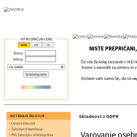
HITRI IZRAČUN CENE
NISTE PREPRIČANI,
Širina:
Višina:
Če ste že kdaj sestavili v IKEI k
bomo z navodili za izmero in v
Ostane vam samo še, da se
re
Skladnost z GDPR
NOTRANJE ŽALUZIJE
Lesene žaluzije
Žaluzije iz bambusa
Varovanje oseb
PVC žaluzije v imitaciji lesa