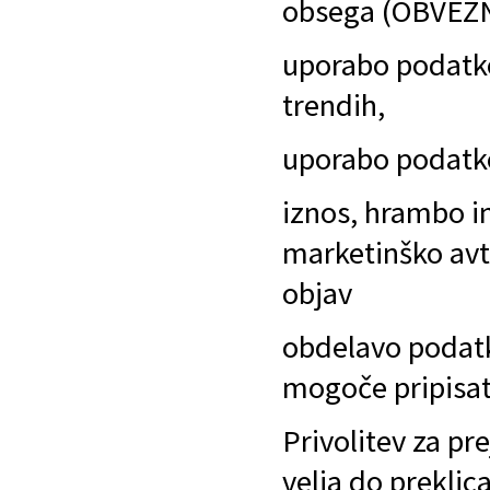
obsega (OBVEZ
uporabo podatko
trendih,
uporabo podatko
iznos, hrambo i
marketinško avt
objav
obdelavo podatko
mogoče pripisa
Privolitev za pr
velja do preklic