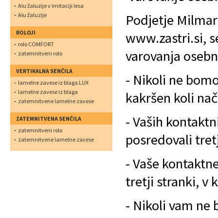
Alu žaluzije v imitaciji lesa
Alu žaluzije
Podjetje Milmar 
ROLOJI
www.zastri.si, 
rolo COMFORT
varovanja osebn
zatemnitveni rolo
VERTIKALNA SENČILA
- Nikoli ne bomo
lamelne zavese iz blaga LUX
lamelne zavese iz blaga
kakršen koli nač
zatemnitvene lamelne zavese
- Vaših kontakt
ZATEMNITVENA SENČILA
zatemnitveni rolo
posredovali tret
zatemnitvene lamelne zavese
- Vaše kontaktn
tretji stranki, v 
- Nikoli vam ne 