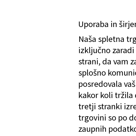
Uporaba in širj
Naša spletna tr
izključno zaradi
strani, da vam z
splošno komunic
posredovala vaši
kakor koli tržil
tretji stranki iz
trgovini so po d
zaupnih podatko