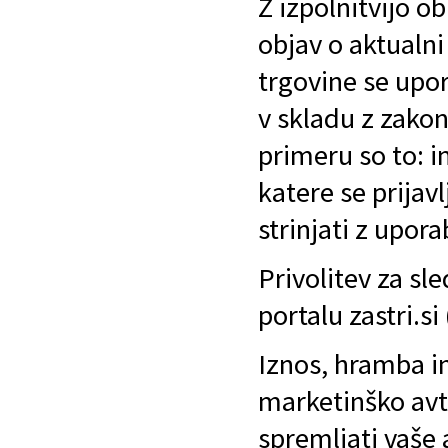
Z izpolnitvijo o
objav o aktualni
trgovine se upo
v skladu z zako
primeru so to: i
katere se prijav
strinjati z upo
Privolitev za sl
portalu zastri.s
Iznos, hramba i
marketinško avt
spremljati vaše