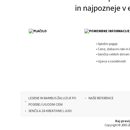
in najpozneje v
•
Splošni pogoji
•
Cene, dobavni roki in
•
Senčila velikih dimenz
•
Izjava o zasebnosti
LESENE IN BAMBUS ŽALUZIJE PO
NAŠE REFERENCE
POSEBEJ UGODNI CENI
SENČILA ZA KREATIVNE LJUDI
Kaj pravi
Copyright © 2005-20