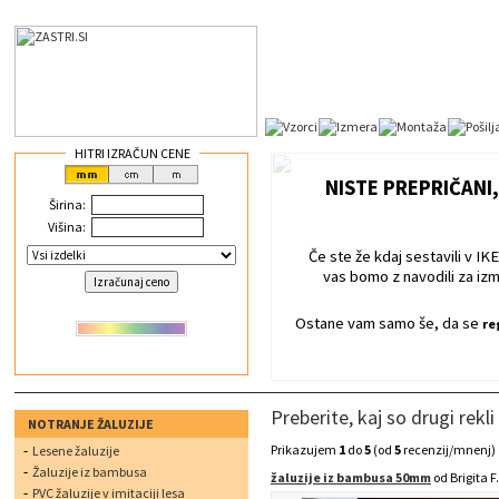
HITRI IZRAČUN CENE
NISTE PREPRIČANI,
Širina:
Višina:
Če ste že kdaj sestavili v IKEI
vas bomo z navodili za izm
Ostane vam samo še, da se
re
Preberite, kaj so drugi rekli
NOTRANJE ŽALUZIJE
Prikazujem
1
do
5
(od
5
recenzij/mnenj)
Lesene žaluzije
Žaluzije iz bambusa
žaluzije iz bambusa 50mm
od Brigita F
PVC žaluzije v imitaciji lesa