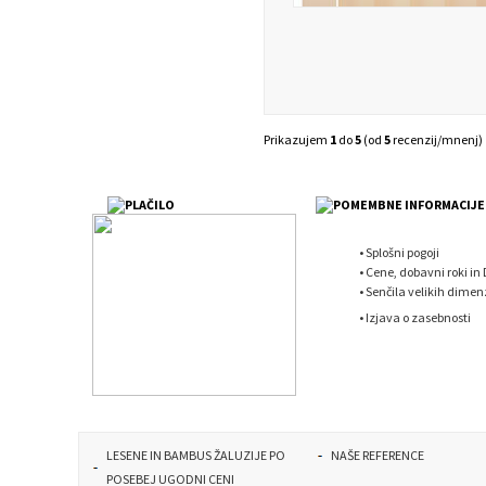
Prikazujem
1
do
5
(od
5
recenzij/mnenj)
•
Splošni pogoji
•
Cene, dobavni roki in
•
Senčila velikih dimenz
•
Izjava o zasebnosti
LESENE IN BAMBUS ŽALUZIJE PO
NAŠE REFERENCE
POSEBEJ UGODNI CENI