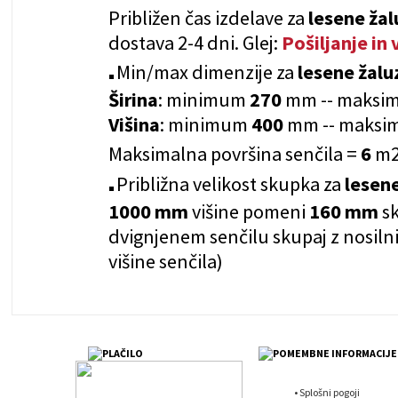
Približen čas izdelave za
lesene ža
dostava 2-4 dni. Glej:
Pošiljanje in 
Min/max dimenzije za
lesene žal
Širina
: minimum
270
mm -- maks
Višina
: minimum
400
mm -- maks
Maksimalna površina senčila =
6
m
Približna velikost skupka za
lesen
1000 mm
višine pomeni
160
mm
s
dvignjenem senčilu skupaj z nosi
višine senčila)
•
Splošni pogoji