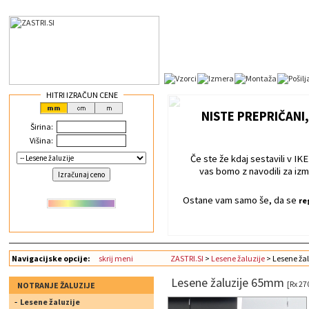
HITRI IZRAČUN CENE
NISTE PREPRIČANI,
Širina:
Višina:
Če ste že kdaj sestavili v IKEI
vas bomo z navodili za izm
Ostane vam samo še, da se
re
Navigacijske opcije:
skrij meni
ZASTRI.SI
>
Lesene žaluzije
> Lesene ža
Lesene žaluzije 65mm
[Rx 27
NOTRANJE ŽALUZIJE
Lesene žaluzije