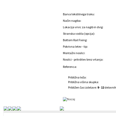
Barva tekstilnega traku:
Način nagiba:
Lokacija vrvic za nagib in dvig:
Stranska vodila (opcija):
Bottom Rail Fixing:
Pokrivna letev - tip:
Montažni nosilci:
Nosilci - pritrditev brez vrtanja:
Referenca:
Približna teža:
Približna višina skupka:
Približen čas izdelave:
9
-
12
delovnih