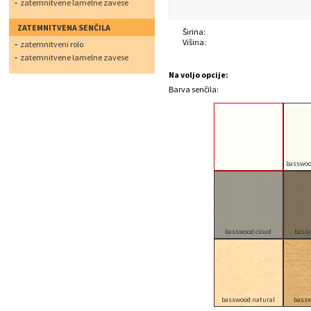
zatemnitvene lamelne zavese
ZATEMNITVENA SENČILA
Širina:
Višina:
zatemnitveni rolo
zatemnitvene lamelne zavese
Na voljo opcije:
Barva senčila:
basswood white
basswoo
basswood cloud
bass
basswood natural
bassw