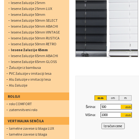
lesene žaluzije 25mm
lesene žaluzije 25mm LUX
lesene žaluzije 50mm
lesene žaluzije 50mm SELECT
lesene žaluzije 50mm ABACHI
lesene žaluzije 50mm VINTAGE
lesene žaluzije 50mm RUSTICA
lesene žaluzije 50mm RETRO
lesene žaluzije 65mm
lesene žaluzije 65mm ABACHI
lesene žaluzije 65mm GLOSS
Žaluzije iz bambusa
PVC žaluzije v imitaciji lesa
Alu žaluzije v imitaciji lesa
Alu žaluzije
ROLOJI
rolo COMFORT
Širina:
zatemnitveni rolo
Višina:
VERTIKALNA SENČILA
lamelne zavese iz blaga LUX
lamelne zavese iz blaga