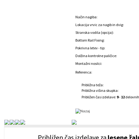
Način nagiba:
Lokacija vrvic za nagib in dvig:
Stranska vodila (opcija):
Bottom Rail Fixing:
Pokrivna letev - tip:
Dolžina kontrolne paličice:
Montažni nosilci:
Referenca:
Približna teža:
Približna višina skupka:
Približen čas izdelave:
9
-
12
delovnih
Približen čas izdelave za
lesene ža