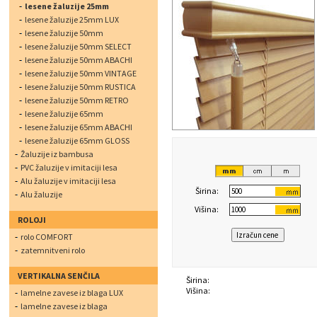
lesene žaluzije 25mm
lesene žaluzije 25mm LUX
lesene žaluzije 50mm
lesene žaluzije 50mm SELECT
lesene žaluzije 50mm ABACHI
lesene žaluzije 50mm VINTAGE
lesene žaluzije 50mm RUSTICA
lesene žaluzije 50mm RETRO
lesene žaluzije 65mm
lesene žaluzije 65mm ABACHI
lesene žaluzije 65mm GLOSS
Žaluzije iz bambusa
PVC žaluzije v imitaciji lesa
Alu žaluzije v imitaciji lesa
Širina:
Alu žaluzije
Višina:
ROLOJI
rolo COMFORT
zatemnitveni rolo
VERTIKALNA SENČILA
Širina:
Višina:
lamelne zavese iz blaga LUX
lamelne zavese iz blaga