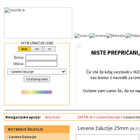
HITRI IZRAČUN CENE
NISTE PREPRIČANI,
Širina:
Višina:
Če ste že kdaj sestavili v IKEI
vas bomo z navodili za izm
Ostane vam samo še, da se
re
Navigacijske opcije:
skrij meni
ZASTRI.SI
>
Lesene žaluzije
> Lesene ža
Lesene žaluzije 25mm
[Rx 27
NOTRANJE ŽALUZIJE
Lesene žaluzije