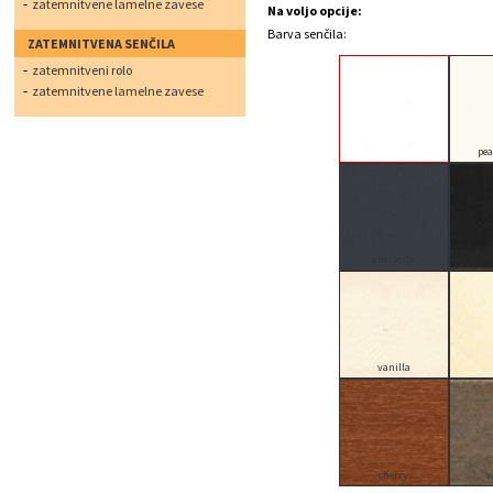
zatemnitvene lamelne zavese
Na voljo opcije:
Barva senčila:
ZATEMNITVENA SENČILA
zatemnitveni rolo
zatemnitvene lamelne zavese
white
pea
antracite
vanilla
cherry
w