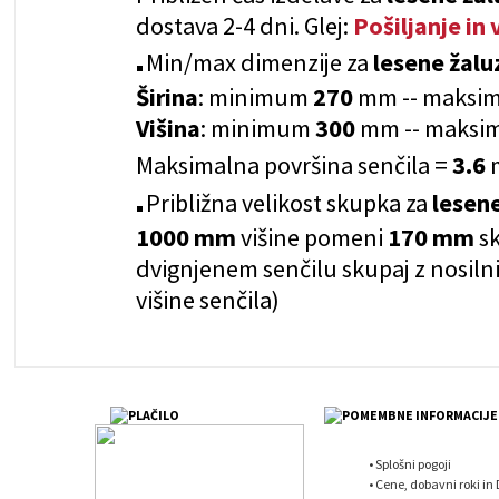
dostava 2-4 dni. Glej:
Pošiljanje in 
Min/max dimenzije za
lesene žal
Širina
: minimum
270
mm -- maks
Višina
: minimum
300
mm -- maks
Maksimalna površina senčila =
3.6
Približna velikost skupka za
lesen
1000 mm
višine pomeni
170
mm
s
dvignjenem senčilu skupaj z nosi
višine senčila)
•
Splošni pogoji
•
Cene, dobavni roki in